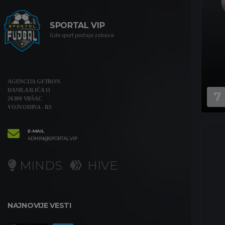
SPORTAL VIP
Gde sport postaje zabava
AGENCIJA GETRON
DANILA ILIĆA 11
7
26300 VRŠAC
VOJVODINA - RS
E-MAIL
ADMIN@SPORTAL.VIP
MINDS
HIVE
NAJNOVIJE VESTI