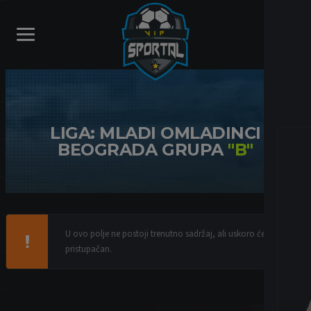
LIGA: MLADI OMLADINCI
BEOGRADA GRUPA
"B"
U ovo polje ne postoji trenutno sadržaj, ali uskoro će biti
pristupačan.