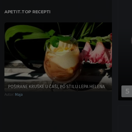
bila:
63,00 EUR.
80,00 EUR.
APETIT.TOP RECEPTI
POŠIRANE KRUŠKE U ČAŠI, PO STILU LEPA HELENA
5
Autor:
Maja
Desert