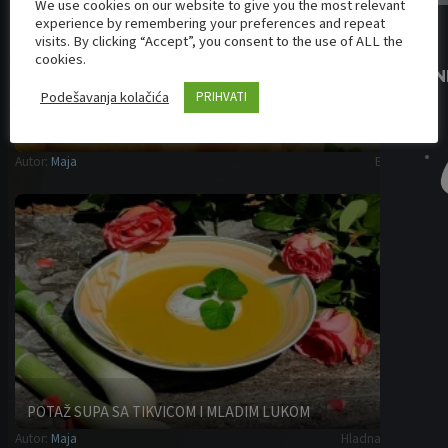
We use cookies on our website to give you the most relevant
experience by remembering your preferences and repeat
visits. By clicking “Accept”, you consent to the use of ALL the
cookies.
BRAN
Podešavanja kolačića
PRIHVATI
POTAŽ SUPA SA TIKVICOM I MLADIM LUKOM
Autor:
Maja
Hladna predjela