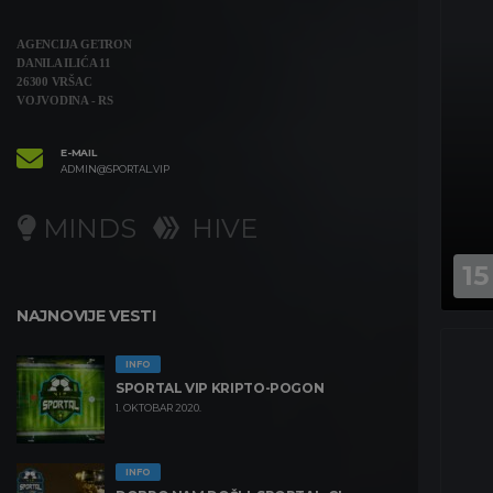
AGENCIJA GETRON
DANILA ILIĆA 11
26300 VRŠAC
VOJVODINA - RS
E-MAIL
ADMIN@SPORTAL.VIP
MINDS
HIVE
15
NAJNOVIJE VESTI
INFO
SPORTAL VIP KRIPTO-POGON
1. OKTOBAR 2020.
INFO