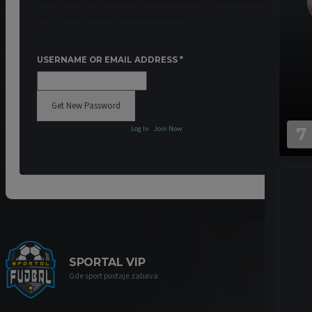
Please enter your username or email address. You will receive a
link to create a new password via email.
USERNAME OR EMAIL ADDRESS
*
Log In
|
Join Now
7
SPORTAL VIP
Gde sport postaje zabava