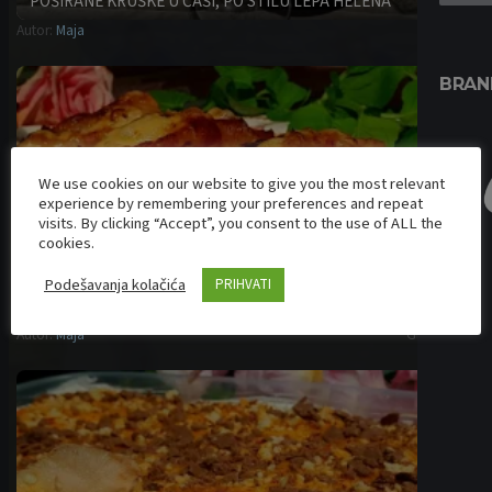
POŠIRANE KRUŠKE U ČAŠI, PO STILU LEPA HELENA
Autor:
Maja
Desert
BRAN
We use cookies on our website to give you the most relevant
experience by remembering your preferences and repeat
visits. By clicking “Accept”, you consent to the use of ALL the
cookies.
Podešavanja kolačića
PRIHVATI
DUNAVSKI BRODIĆI
Autor:
Maja
Glavna jela