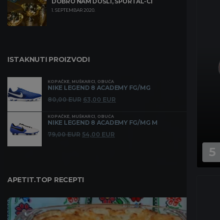
DOBRO NAM DOŠLI, SPORTAL-CI
1. SEPTEMBAR 2020.
ISTAKNUTI PROIZVODI
KOPAČKE
,
MUŠKARCI
,
OBUĆA
NIKE LEGEND 8 ACADEMY FG/MG
Originalna
Trenutna
80,00
EUR
63,00
EUR
cena
cena
KOPAČKE
,
MUŠKARCI
,
OBUĆA
je
je:
NIKE LEGEND 8 ACADEMY FG/MG M
bila:
63,00 EUR.
Originalna
Trenutna
79,00
EUR
54,00
EUR
80,00 EUR.
cena
cena
5
je
je:
bila:
54,00 EUR.
79,00 EUR.
APETIT.TOP RECEPTI