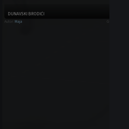
POTAŽ SUPA SA TIKVICOM I MLADIM LUKOM
Autor:
Maja
Hladna predjela
BRZI KONTAKT
Imate li pitanja, ili primedbi? Možete nas kontaktirati putem ovog
formulara bilo kad.