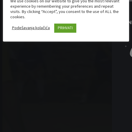
We use cookies on our website to give you the most relevant
experience by remembering your preferences and repeat
visits. By clicking “Accept”, you consent to the use of ALL the
cookies.
BRAN
Podešavanja kolačića
PRIHVATI
LEDENA KRALJICA LETA – SLADOLED TORTA OD KAJSIJA
Autor:
Maja
Brze torte