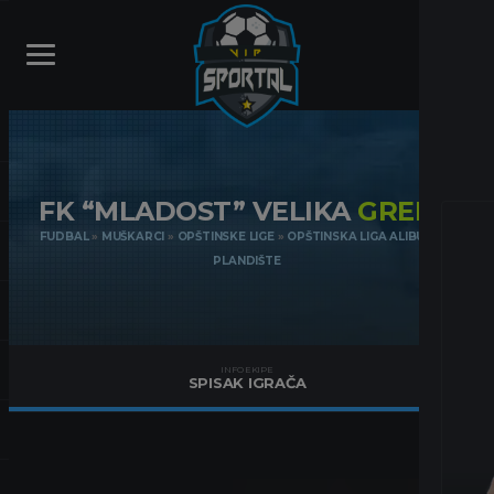
FK “MLADOST” VELIKA
GREDA
FUDBAL
»
MUŠKARCI
»
OPŠTINSKE LIGE
»
OPŠTINSKA LIGA ALIBUNAR-
PLANDIŠTE
INFO EKIPE
SPISAK IGRAČA