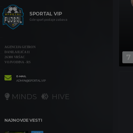
SPORTAL VIP
Gde sport postaje zabava
AGENCIJA GETRON
DANILA ILIĆA 11
7
26300 VRŠAC
VOJVODINA - RS
E-MAIL
ADMIN@SPORTAL.VIP
MINDS
HIVE
NAJNOVIJE VESTI