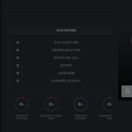
STATISTIKE
0
ŽUTI KARTONI
0
0
CRVENI KARTONI
0
0
ŠUTEVI NA GOL
0
0
ŠUTEVI
0
0
ODBRANE
0
0
KORNER UDARAC
0
5
0
0
0
0
%
%
%
%
TAČNOST
TAČNOST PASS-
TAČNOST
TAČNOST PASS-
ŠUTEVA
OVA
ŠUTEVA
OVA