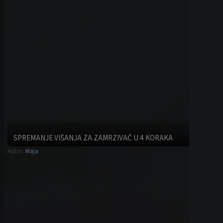
DŽEM OD VIŠANJA SA DŽEMFIXOM
Autor:
Maja
Slatka zimnica
BRZI KONTAKT
Imate li pitanja, ili primedbi? Možete nas kontaktirati putem ovog
formulara bilo kad.