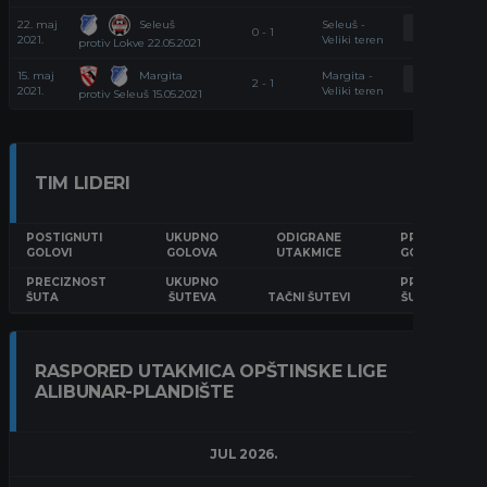
Seleuš
22. maj
Seleuš -
RECAP
0 - 1
2021.
Veliki teren
protiv Lokve 22.05.2021
Margita
15. maj
Margita -
RECAP
2 - 1
2021.
Veliki teren
protiv Seleuš 15.05.2021
TIM LIDERI
POSTIGNUTI
UKUPNO
ODIGRANE
PROSEK
GOLOVI
GOLOVA
UTAKMICE
GOLOVA
PRECIZNOST
UKUPNO
PROSEK
ŠUTA
ŠUTEVA
TAČNI ŠUTEVI
ŠUTEVA
RASPORED UTAKMICA OPŠTINSKE LIGE
ALIBUNAR-PLANDIŠTE
JUL 2026.