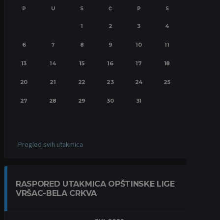
P
U
S
Č
P
S
N
1
2
3
4
5
6
7
8
9
10
11
12
13
14
15
16
17
18
19
20
21
22
23
24
25
26
27
28
29
30
31
Pregled svih utakmica
RASPORED UTAKMICA OPŠTINSKE LIGE
VRŠAC-BELA CRKVA