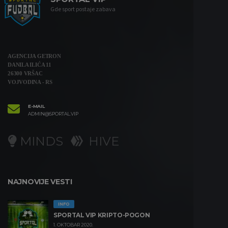
Gde sport postaje zabava
AGENCIJA GETRON
DANILA ILIĆA 11
26300 VRŠAC
VOJVODINA - RS
E-MAIL
ADMIN@SPORTAL.VIP
MINDS
HIVE
NAJNOVIJE VESTI
INFO
SPORTAL VIP KRIPTO-POGON
1. OKTOBAR 2020.