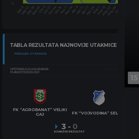
TABLA REZULTATA NAJNOVIJE UTAKMICE
PREGLED UTAKMICE
OPŠTINSKA LIGA ALIBUNAR-
12. JUN 2021.
17:30
PLANDIŠTE2020-2021
15
FK “AGROBANAT” VELIKI
FK “VOJVODINA” SELEUŠ
GAJ
3
-
0
KONAČNI REZULTAT