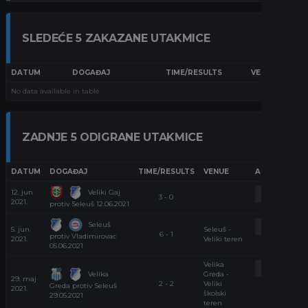
SLEDEĆE 5 ZAKAZANE UTAKMICE
DATUM
DOGAĐAJ
TIME/RESULTS
VENUE
No data available in table
ZADNJE 5 ODIGRANE UTAKMICE
DATUM
DOGAĐAJ
TIME/RESULTS
VENUE
ARTICLE
Veliki Gaj
12. jun
RECAP
3 - 0
2021.
protiv Seleuš 12.06.2021
Seleuš
RECAP
5. jun
Seleuš -
6 - 1
protiv Vladimirovac
2021.
Veliki teren
05.06.2021
Velika
RECAP
Velika
Greda -
29. maj
2 - 2
Veliki
Greda protiv Seleuš
2021.
školski
29.05.2021
teren