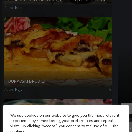
Autor:
Maja
Desert
DUNAVSKI BRODIĆI
Autor:
Maja
Glavna jela
3
We use cookies on our website to give you the most relevant
experience by remembering your preferences and repeat
visits. By clicking “Accept”, you consent to the use of ALL the
V
cookies.