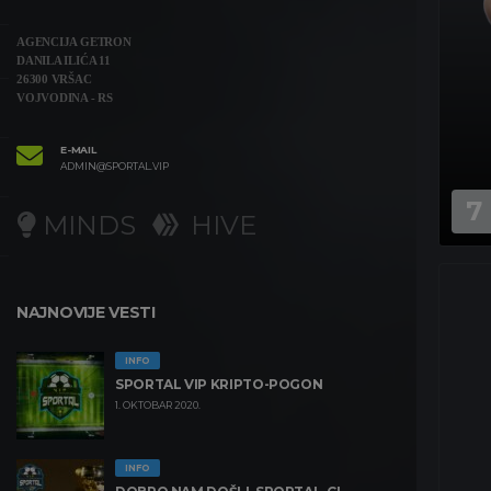
AGENCIJA GETRON
DANILA ILIĆA 11
26300 VRŠAC
VOJVODINA - RS
E-MAIL
ADMIN@SPORTAL.VIP
7
MINDS
HIVE
NAJNOVIJE VESTI
INFO
SPORTAL VIP KRIPTO-POGON
1. OKTOBAR 2020.
INFO