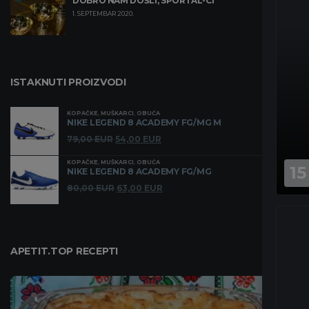
DOBRO NAM DOŠLI, SPORTAL-CI
1. SEPTEMBAR 2020.
ISTAKNUTI PROIZVODI
KOPAČKE
,
MUŠKARCI
,
OBUĆA
NIKE LEGEND 8 ACADEMY FG/MG M
Originalna
Trenutna
79,00
EUR
54,00
EUR
cena
cena
KOPAČKE
,
MUŠKARCI
,
OBUĆA
15
je
je:
NIKE LEGEND 8 ACADEMY FG/MG
bila:
54,00 EUR.
Originalna
Trenutna
80,00
EUR
63,00
EUR
79,00 EUR.
cena
cena
je
je:
bila:
63,00 EUR.
80,00 EUR.
APETIT.TOP RECEPTI