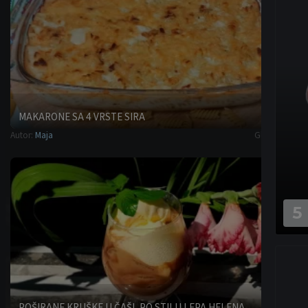
MAKARONE SA 4 VRSTE SIRA
Autor:
Maja
Glavna jela
5
POŠIRANE KRUŠKE U ČAŠI, PO STILU LEPA HELENA