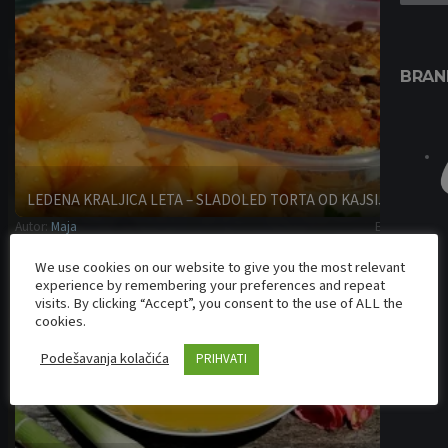
BRAN
LEDENA KRALJICA LETA – SLADOLED TORTA OD KAJSIJA
Autor:
Maja
Brze torte
We use cookies on our website to give you the most relevant
experience by remembering your preferences and repeat
visits. By clicking “Accept”, you consent to the use of ALL the
cookies.
Podešavanja kolačića
PRIHVATI