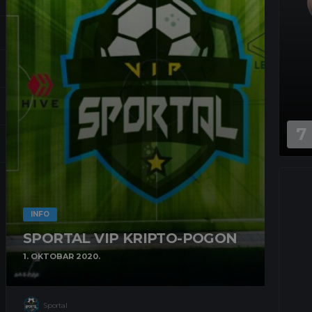
7
INFO
SPORTAL VIP KRIPTO-POGON
1. OKTOBAR 2020.
Sportal
1053
622
0