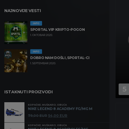
NAJNOVIJE VESTI
INFO
SPORTAL VIP KRIPTO-POGON
1. OKTOBAR 2020.
INFO
DOBRO NAM DOŠLI, SPORTAL-CI
1. SEPTEMBAR 2020.
5
ISTAKNUTI PROIZVODI
KOPAČKE
,
MUŠKARCI
,
OBUĆA
NIKE LEGEND 8 ACADEMY FG/MG M
Originalna
Trenutna
79,00
EUR
54,00
EUR
cena
cena
KOPAČKE
,
MUŠKARCI
,
OBUĆA
je
je: