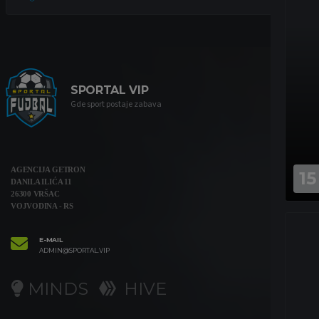
SPORTAL VIP
Gde sport postaje zabava
AGENCIJA GETRON
15
DANILA ILIĆA 11
26300 VRŠAC
VOJVODINA - RS
E-MAIL
ADMIN@SPORTAL.VIP
MINDS
HIVE