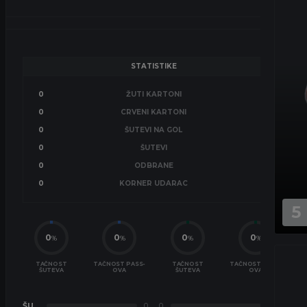
STATISTIKE
0
ŽUTI KARTONI
0
0
CRVENI KARTONI
0
0
ŠUTEVI NA GOL
0
0
ŠUTEVI
0
0
ODBRANE
0
0
KORNER UDARAC
0
5
0
0
0
0
%
%
%
%
TAČNOST
TAČNOST PASS-
TAČNOST
TAČNOST PASS-
ŠUTEVA
OVA
ŠUTEVA
OVA
ŠU
0
0
ŠU