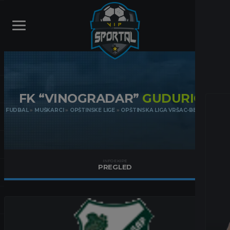
FK “VINOGRADAR”
GUDURICA
FUDBAL
»
MUŠKARCI
»
OPŠTINSKE LIGE
»
OPŠTINSKA LIGA VRŠAC-BELA CRKVA
INFO EKIPE
PREGLED