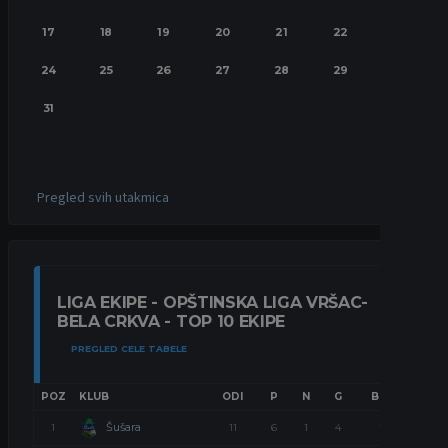
17
18
19
20
21
22
23
24
25
26
27
28
29
30
31
Pregled svih utakmica
LIGA EKIPE - OPŠTINSKA LIGA VRŠAC-
BELA CRKVA - TOP 10 EKIPE
PREGLED CELE TABELE
POZ
KLUB
ODI
P
N
G
BOD
Šušara
1
11
6
1
4
19