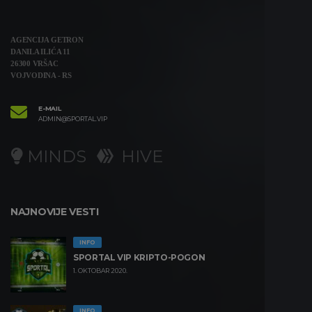
AGENCIJA GETRON
DANILA ILIĆA 11
26300 VRŠAC
VOJVODINA - RS
E-MAIL
ADMIN@SPORTAL.VIP
MINDS
HIVE
NAJNOVIJE VESTI
INFO
SPORTAL VIP KRIPTO-POGON
1. OKTOBAR 2020.
INFO