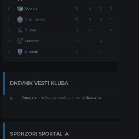
Dobrica
6
19
9
3
7
30
Vladimirovac
7
19
6
2
11
20
Šušara
8
11
6
1
4
19
Nikolinci
9
20
5
4
11
19
Kupinik
10
19
5
3
11
18
DNEVNIK VESTI KLUBA
Drago nam je
što smo među prvima na
Sportal-u
.
SPONZORI SPORTAL-A