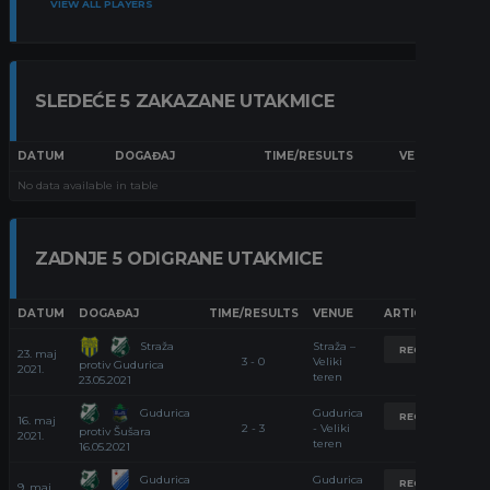
VIEW ALL PLAYERS
SLEDEĆE 5 ZAKAZANE UTAKMICE
DATUM
DOGAĐAJ
TIME/RESULTS
VENUE
No data available in table
ZADNJE 5 ODIGRANE UTAKMICE
DATUM
DOGAĐAJ
TIME/RESULTS
VENUE
ARTICLE
Straža
Straža –
RECAP
23. maj
3 - 0
Veliki
protiv Gudurica
2021.
teren
23.05.2021
Gudurica
Gudurica
RECAP
16. maj
2 - 3
- Veliki
protiv Šušara
2021.
teren
16.05.2021
Gudurica
Gudurica
RECAP
9. maj