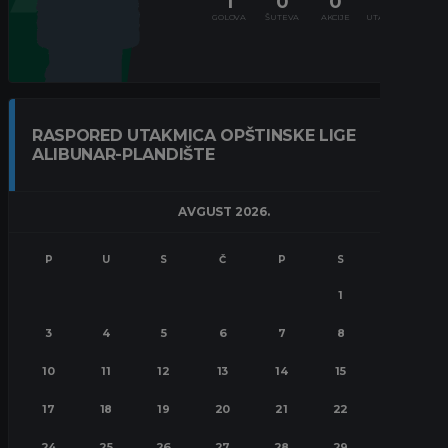
1
0
0
2
GOLOVA
ŠUTEVA
AKCIJE
UTAKMICE
RASPORED UTAKMICA OPŠTINSKE LIGE
ALIBUNAR-PLANDIŠTE
AVGUST 2026.
P
U
S
Č
P
S
N
1
2
3
4
5
6
7
8
9
10
11
12
13
14
15
16
17
18
19
20
21
22
23
24
25
26
27
28
29
30