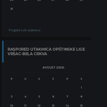
31
Pregled svih utakmica
RASPORED UTAKMICA OPŠTINSKE LIGE
VRŠAC-BELA CRKVA
AVGUST 2026.
P
U
S
Č
P
S
N
1
2
3
4
5
6
7
8
9
10
11
12
13
14
15
16