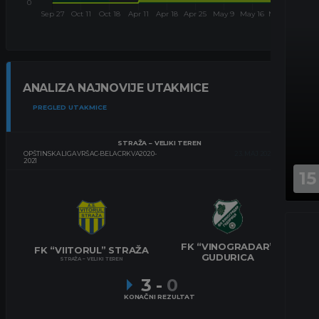
ANALIZA NAJNOVIJE UTAKMICE
PREGLED UTAKMICE
STRAŽA – VELIKI TEREN
OPŠTINSKA LIGA VRŠAC-BELA CRKVA2020-
23. MAJ 2021.
17:00
2021
15
FK “VINOGRADAR”
FK “VIITORUL” STRAŽA
GUDURICA
STRAŽA – VELIKI TEREN
3
-
0
KONAČNI REZULTAT