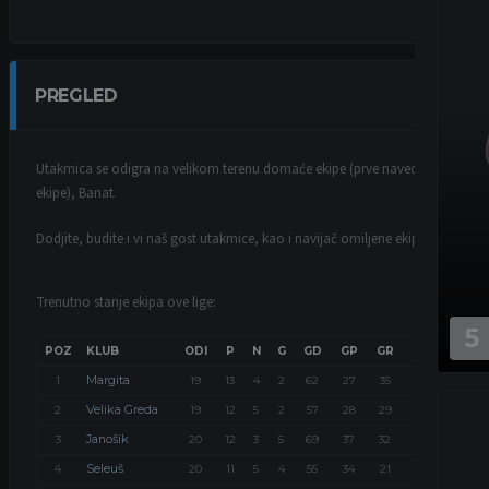
PREGLED
Utakmica se odigra na velikom terenu domaće ekipe (prve navedene
ekipe), Banat.
Dodjite, budite i vi naš gost utakmice, kao i navijač omiljene ekipe.
Trenutno stanje ekipa ove lige:
5
POZ
KLUB
ODI
P
N
G
GD
GP
GR
BOD
Margita
1
19
13
4
2
62
27
35
43
Velika Greda
2
19
12
5
2
57
28
29
41
Janošik
3
20
12
3
5
69
37
32
39
Seleuš
4
20
11
5
4
55
34
21
38