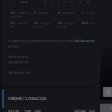
Lokve
5
19
8
6
5
51
26
25
30
ODI
= Odigrano
P
= Pobede
N
= Nerešeno
G
= Gubitci
utakmica
GD
= Golova
GP
= Golova
GR
= Golova
BOD
= Bodovi
dali
primili
razlike
Posetite neke od interesantnih linkova na našem
Vid.Observer
portalu:
Nema postova
Uživajte uz nas.
Vaš Sportal Tim.
3
VREME I LOKACIJA
V
DATUM
TIME
LIGA
SEZONA
FULL TIME