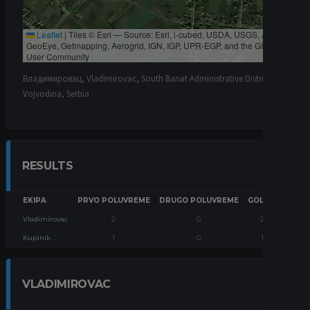
Leaflet
|
Tiles © Esri — Source: Esri, i-cubed, USDA, USGS, AEX,
GeoEye, Getmapping, Aerogrid, IGN, IGP, UPR-EGP, and the GIS
User Community
Владимировац, Vladimirovac, South Banat Administrative District,
Vojvodina, Serbia
RESULTS
EKIPA
PRVO POLUVREME
DRUGO POLUVREME
GOLOVI
POSE
Vladimirovac
2
0
2
Kupinik
1
0
1
VLADIMIROVAC