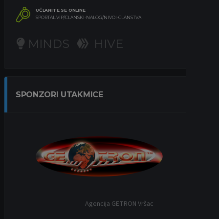
UČLANITE SE ONLINE
SPORTAL.VIP/CLANSKI-NALOG/NIVOI-CLANSTVA
MINDS
HIVE
SPONZORI UTAKMICE
Agencija GETRON Vršac