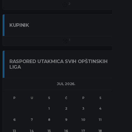
2
KUPINIK
1
RASPORED UTAKMICA SVIH OPŠTINSKIH
LIGA
JUL 2026.
P
U
S
Č
P
S
N
1
2
3
4
5
6
7
8
9
10
11
12
13
14
15
16
17
18
19