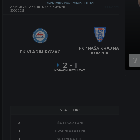
VLADIMIROVAC - VELIKI TEREN
OPŠTINSKA LIGA ALIBUNAR-PLANDIŠTE
2. MAJ 2021.
16:30
2020-2021
FK “NAŠA KRAJINA”
FK VLADIMIROVAC
KUPINIK
7
2
-
1
KONAČNI REZULTAT
STATISTIKE
0
ŽUTI KARTONI
0
0
CRVENI KARTONI
0
0
ŠUTEVI NA GOL
0