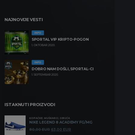
NAJNOVIJE VESTI
INFO
SPORTAL VIP KRIPTO-POGON
1. OKTOBAR 2020.
INFO
DOBRO NAM DOŠLI, SPORTAL-CI
1. SEPTEMBAR 2020.
ISTAKNUTI PROIZVODI
KOPAČKE
,
MUŠKARCI
,
OBUĆA
NIKE LEGEND 8 ACADEMY FG/MG
Originalna
Trenutna
80,00
EUR
63,00
EUR