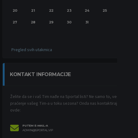
20
21
22
23
24
25
26
27
28
29
30
31
Pregled svih utakmica
KONTAKT INFORMACIJE
Želite da se i vaš Tim nađe na Sportal listi? Ne samo to, već i
praćenje vašeg Tim-a u toku sezona? Onda nas kontaktirajte
ovde:
PUTEM E-MAIL-A
ADMIN@SPORTAL.VIP