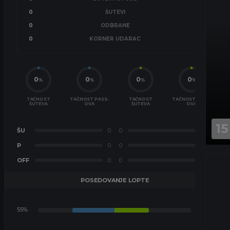
0
ŠUTEVI
0
0
ODBRANE
0
0
KORNER UDARAC
0
0
0
0
0
%
%
%
%
TAČNOST
TAČNOST PASS-
TAČNOST
TAČNOST PASS-
ŠUTEVA
OVA
ŠUTEVA
OVA
15
ŠU
0
0
ŠU
P
0
0
P
OFF
0
0
OFF
POSEDOVANJE LOPTE
55%
45%