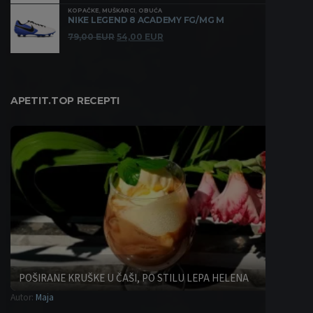
cena
cena
KOPAČKE
,
MUŠKARCI
,
OBUĆA
je
je:
NIKE LEGEND 8 ACADEMY FG/MG M
bila:
63,00 EUR.
Originalna
Trenutna
79,00
EUR
54,00
EUR
80,00 EUR.
cena
cena
je
je:
bila:
54,00 EUR.
79,00 EUR.
APETIT.TOP RECEPTI
POŠIRANE KRUŠKE U ČAŠI, PO STILU LEPA HELENA
Autor:
Maja
Desert