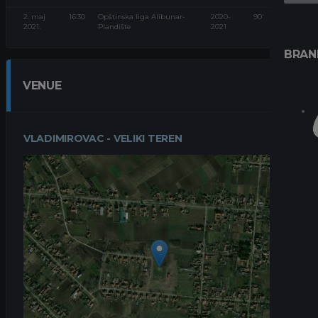
2. maj
16:30
Opštinska liga Alibunar-
2020-
90'
2021.
Plandište
2021
BRAN
VENUE
VLADIMIROVAC - VELIKI TEREN